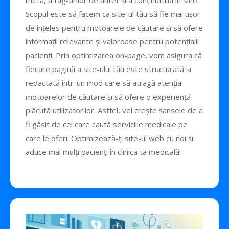
meta, a tag-urilor de antet și a conținutului în sine.
Scopul este să facem ca site-ul tău să fie mai ușor
de înțeles pentru motoarele de căutare și să ofere
informații relevante și valoroase pentru potențialii
pacienți. Prin optimizarea on-page, vom asigura că
fiecare pagină a site-ului tău este structurată și
redactată într-un mod care să atragă atenția
motoarelor de căutare și să ofere o experiență
plăcută utilizatorilor. Astfel, vei crește șansele de a
fi găsit de cei care caută serviciile medicale pe
care le oferi. Optimizează-ți site-ul web cu noi și
aduce mai mulți pacienți în clinica ta medicală!