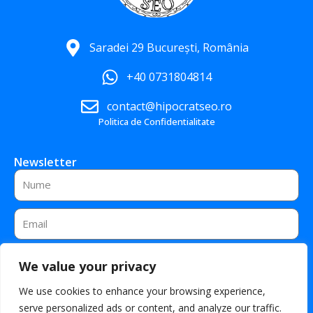
Saradei 29 București, România
+40 0731804814
contact@hipocratseo.ro
Politica de Confidentialitate
Newsletter
Name
Email
CERE OFERTA PERSONALIZATA
We value your privacy
F
I
L
a
n
i
We use cookies to enhance your browsing experience,
c
s
n
serve personalized ads or content, and analyze our traffic.