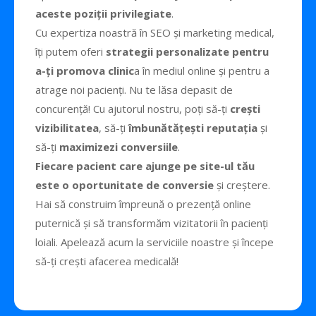
aceste poziții privilegiate
.
Cu expertiza noastră în SEO și marketing medical,
îți putem oferi
strategii personalizate pentru
a-ți promova clinic
a în mediul online și pentru a
atrage noi pacienți. Nu te lăsa depasit de
concurență! Cu ajutorul nostru, poți să-ți
crești
vizibilitatea
, să-ți
îmbunătățești reputația
și
să-ți
maximizezi conversiile
.
Fiecare pacient care ajunge pe site-ul tău
este o oportunitate de conversie
și creștere.
Hai să construim împreună o prezență online
puternică și să transformăm vizitatorii în pacienți
loiali. Apelează acum la serviciile noastre și începe
să-ți crești afacerea medicală!