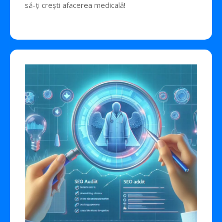
să-ți crești afacerea medicală!