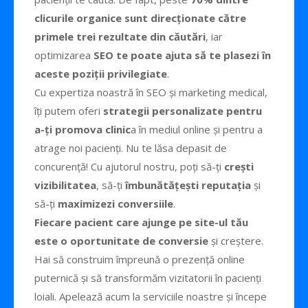
clicurile organice sunt direcționate către
primele trei rezultate din căutări
, iar
optimizarea
SEO te poate ajuta să te plasezi în
aceste poziții privilegiate
.
Cu expertiza noastră în SEO și marketing medical,
îți putem oferi
strategii personalizate pentru
a-ți promova clinic
a în mediul online și pentru a
atrage noi pacienți. Nu te lăsa depasit de
concurență! Cu ajutorul nostru, poți să-ți
crești
vizibilitatea
, să-ți
îmbunătățești reputația
și
să-ți
maximizezi conversiile
.
Fiecare pacient care ajunge pe site-ul tău
este o oportunitate de conversie
și creștere.
Hai să construim împreună o prezență online
puternică și să transformăm vizitatorii în pacienți
loiali. Apelează acum la serviciile noastre și începe